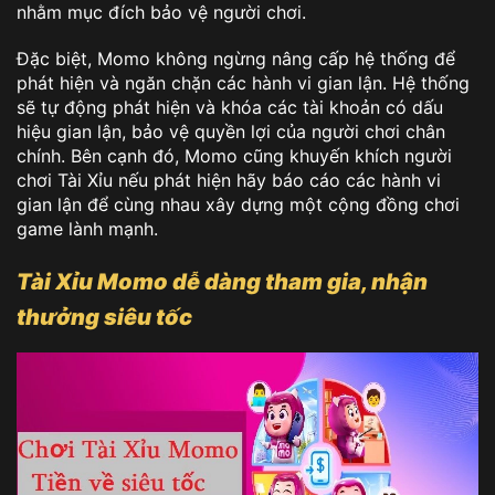
nhằm mục đích bảo vệ người chơi.
Đặc biệt, Momo không ngừng nâng cấp hệ thống để
phát hiện và ngăn chặn các hành vi gian lận. Hệ thống
sẽ tự động phát hiện và khóa các tài khoản có dấu
hiệu gian lận, bảo vệ quyền lợi của người chơi chân
chính. Bên cạnh đó, Momo cũng khuyến khích người
chơi Tài Xỉu nếu phát hiện hãy báo cáo các hành vi
gian lận để cùng nhau xây dựng một cộng đồng chơi
game lành mạnh.
Tài Xỉu Momo dễ dàng tham gia, nhận
thưởng siêu tốc