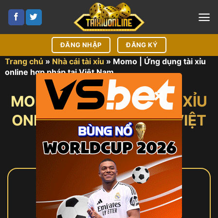
Bỏ
qua
nội
dung
ĐĂNG NHẬP
ĐĂNG KÝ
Trang chủ
»
Nhà cái tài xỉu
»
Momo | Ứng dụng tài xỉu
online hợp pháp tại Việt Nam
×
MOMO | ỨNG DỤNG TÀI XỈU
ONLINE HỢP PHÁP TẠI VIỆT
NAM