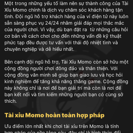
Một trong những yếu tố làm nên sự thành công của Tài
Xỉu Momo chính là dịch vụ chăm sóc khách hàng tận
tình. Đội ngũ hỗ trợ khách hàng của ví điện tử này luôn
sẵn sàng phục vụ 24/24 nhằm giải đáp mọi thắc mắc
của người chơi. Vì vậy, dù bạn đặt ra từ những câu hỏi
cơ bản về cách chơi cho đến những vấn đề kỹ thuật
phức tạp đều được tư vấn với thái độ nhiệt tình và
chuyên nghiệp và dễ hiểu nhất.
Bên cạnh đội ngũ hỗ trợ, Tài Xỉu Momo còn sở hữu một
cộng đồng người chơi đông đảo và thân thiện. Với
cộng đồng văn minh sẽ giúp bạn giao lưu và học hỏi
kinh nghiệm để tăng khả năng thắng game. Cộng đồng
này không chỉ là nơi để bạn giải trí mà còn là nơi để
bạn kết nối và tìm kiếm những người bạn có cùng sở
thích.
Tài xỉu Momo hoàn toàn hợp pháp
Ưu điểm lớn nhất khi chơi tài xỉu trên Momo là tính
hợp pháp của nền tảng này, đây chỉ là hình thức đổi