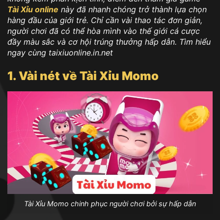
Tài Xỉu online
này đã nhanh chóng trở thành lựa chọn
hàng đầu của giới trẻ. Chỉ cần vài thao tác đơn giản,
người chơi đã có thể hòa mình vào thế giới cá cược
đầy màu sắc và cơ hội trúng thưởng hấp dẫn. Tìm hiểu
ngay cùng
taixiuonline.in.net
1. Vài nét về Tài Xỉu Momo
Tài Xỉu Momo chinh phục người chơi bởi sự hấp dẫn