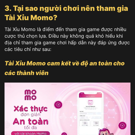
3. Tại sao người chơi nên tham gia
Tài Xỉu Momo?
Tài Xỉu Momo là điểm đến tham gia game được nhiều
cược thủ chọn lựa. Điều này không quá khó hiểu khi
địa chỉ tham gia game chơi hấp dẫn này đáp ứng được
các tiêu chí như sau:
Tài Xỉu Momo cam kết về độ an toàn cho
các thành viên