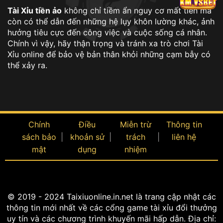
Tài Xỉu tiền ảo
không chỉ tiềm ẩn nguy cơ mất tiền mà
còn có thể dẫn đến những hệ lụy khôn lường khác, ảnh
hưởng tiêu cực đến công việc và cuộc sống cá nhân.
Chính vì vậy, hãy thận trọng và tránh xa trò chơi Tài
Xỉu online để bảo vệ bản thân khỏi những cạm bẫy có
thể xảy ra.
Chính
Điều
Miễn trừ
Thông tin
sách bảo
khoản sử
trách
liên hệ
mật
dụng
nhiệm
© 2019 - 2024 Taixiuonline.in.net là trang cập nhật các
thông tin mới nhất về các cổng game tài xỉu đổi thưởng
uy tín và các chương trình khuyến mãi hấp dẫn. Địa chỉ: