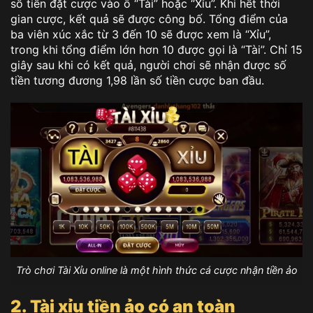
số tiền đặt cược vào ô “Tài” hoặc “Xỉu”. Khi hết thời
gian cược, kết quả sẽ được công bố. Tổng điểm của
ba viên xúc xắc từ 3 đến 10 sẽ được xem là “Xỉu”,
trong khi tổng điểm lớn hơn 10 được gọi là “Tài”. Chỉ 15
giây sau khi có kết quả, người chơi sẽ nhận được số
tiền tương đương 1,98 lần số tiền cược ban đầu.
Trò chơi Tài Xỉu online là một hình thức cá cược nhận tiền ảo
2. Tài xỉu tiền ảo có an toàn