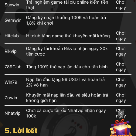
Trải nghiệm game tài xỉu online kiếm tiền
Chơi
Sunwin
thật
ngay
Đăng ký nhận thưởng 100K và hoàn trả
Gemwin
1,8% khi chơi
Chơi
Hitclub
Hitclub tặng game thủ khuyến mãi khủng
ngay
Đăng ký tài khoản Rikvip nhận ngay 30k
Chơi
Rikvip
tiền cược
ngay
Chơi
789Club
Tặng 100% thẻ nạp lần đầu cho tân binh
ngay
Nạp lần đầu tặng 99 USDT và hoàn trả
Chơi
Win79
2% vô hạn
ngay
Khuyến mãi nạp lần đầu và siêu hoàn trả
Chơi
Zowin
không giới hạn
ngay
Chơi cá cược tài xỉu Nhatvip nhận ngay
Chơi
Nhatvip
✕
100k
ngay
5. Lời kết