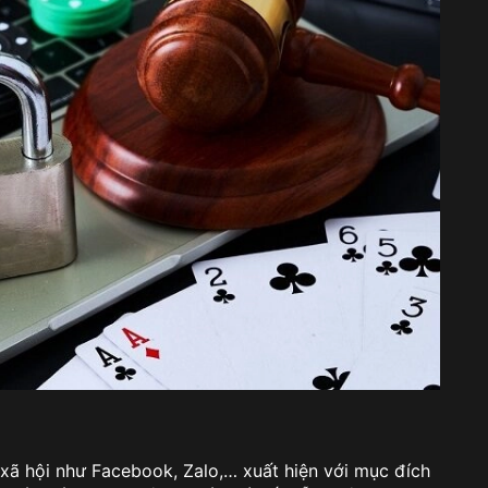
xã hội như Facebook, Zalo,… xuất hiện với mục đích