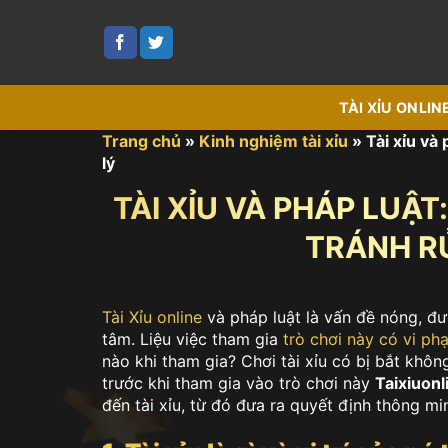
Bỏ
qua
nội
dung
TÀI XỈU ONLIN
Trang chủ
»
Kinh nghiệm tài xỉu
»
Tài xỉu và
lý
TÀI XỈU VÀ PHÁP LUẬT
TRÁNH RỦ
Tài Xỉu online
và pháp luật là vấn đề nóng, đ
tâm. Liệu việc tham gia
trò chơi này có vi ph
nào khi tham gia? Chơi tài xỉu có bị bắt khô
trước khi tham gia vào trò chơi này
Taixiuonl
đến tài xỉu, từ đó đưa ra quyết định thông mi