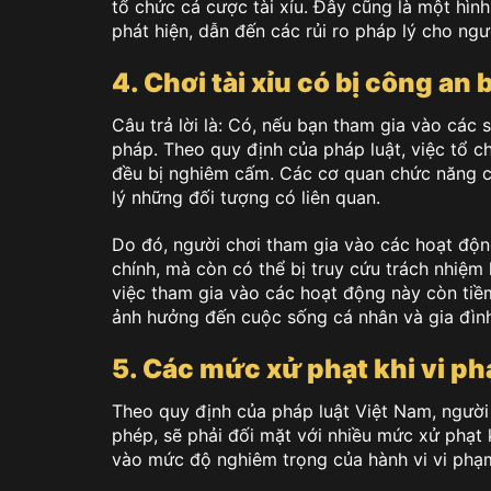
tổ chức cá cược tài xỉu. Đây cũng là một hìn
phát hiện, dẫn đến các rủi ro pháp lý cho ngư
4. Chơi tài xỉu có bị công an
Câu trả lời là: Có, nếu bạn tham gia vào cá
pháp. Theo quy định của pháp luật, việc tổ 
đều bị nghiêm cấm. Các cơ quan chức năng có
lý những đối tượng có liên quan.
Do đó, người chơi tham gia vào các hoạt độn
chính, mà còn có thể bị truy cứu trách nhiệm
việc tham gia vào các hoạt động này còn tiềm 
ảnh hưởng đến cuộc sống cá nhân và gia đình
5. Các mức xử phạt khi vi p
Theo quy định của pháp luật Việt Nam, người
phép, sẽ phải đối mặt với nhiều mức xử phạt 
vào mức độ nghiêm trọng của hành vi vi phạ