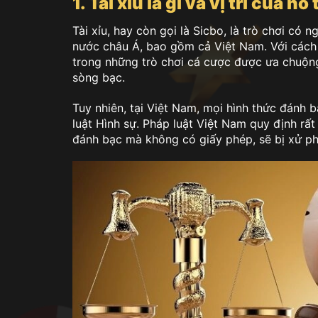
1. Tài xỉu là gì và vị trí của 
Tài xỉu, hay còn gọi là Sicbo, là trò chơi có
nước châu Á, bao gồm cả Việt Nam. Với cách 
trong những trò chơi cá cược được ưa chuộng 
sòng bạc.
Tuy nhiên, tại Việt Nam, mọi hình thức đánh b
luật Hình sự. Pháp luật Việt Nam quy định rất
đánh bạc mà không có giấy phép, sẽ bị xử p