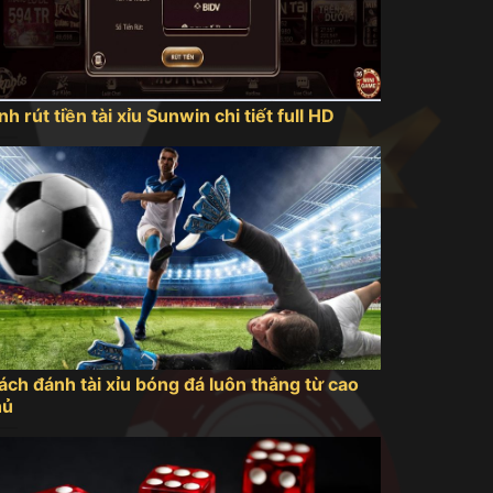
nh rút tiền tài xỉu Sunwin chi tiết full HD
ách đánh tài xỉu bóng đá luôn thắng từ cao
hủ