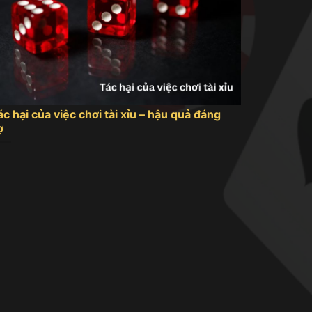
ác hại của việc chơi tài xỉu – hậu quả đáng
ợ