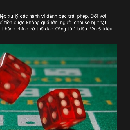
ệc xử lý các hành vi đánh bạc trái phép. Đối với
 tiền cược không quá lớn, người chơi sẽ bị phạt
t hành chính có thể dao động từ 1 triệu đến 5 triệu