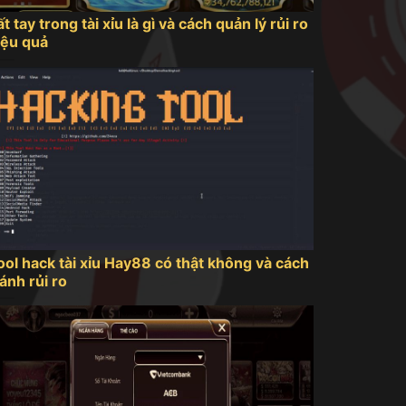
ất tay trong tài xỉu là gì và cách quản lý rủi ro
iệu quả
ool hack tài xỉu Hay88 có thật không và cách
ránh rủi ro