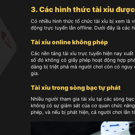
3. Các hình thức tài xỉu đư
Có nhiều hình thức tổ chức tài xỉu bị xem là
động trực tuyến lẫn offline. Dưới đây là các h
Tài xỉu online không phép
Các nền tảng tài xỉu trực tuyến hiện nay xuất 
số đó không có giấy phép hoạt động hợp phá
dàng bị triệt phá mà người chơi còn có nguy c
gia.
Tài xỉu trong sòng bạc tự phát
Nhiều người tham gia tài xỉu tại các sòng bạ
không có sự giám sát của cơ quan chức năng.
phép, và nếu bị phát hiện, cả người chơi lẫn 