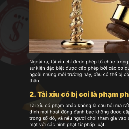
Ngoài ra, tài xỉu chỉ được phép tổ chức tron
sự kiện đặc biệt được cấp phép bởi các cơ q
ngoài những môi trường này, đều có thể bị co
thận.
2. Tài xỉu có bị coi là phạm 
Tài xỉu có phạm pháp không là câu hỏi mà rất
định mọi hoạt động đánh bạc không được cấp 
trong số đó, và nếu người chơi tham gia vào
mặt với các hình phạt từ pháp luật.