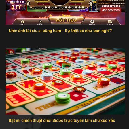
Nhìn ảnh tài xỉu ai cũng ham – Sự thật có như bạn nghĩ?
Bật mí chiến thuật chơi Sicbo trực tuyến làm chủ xúc xắc