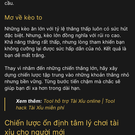
cầu.
Mơ về kèo to
Những kèo ăn lớn với tỷ lệ thắng thấp luôn có sức hút
đặc biệt. Nhưng, kèo lớn đồng nghĩa với rủi ro cao.
Khả năng thắng rất thấp, nhưng lòng tham khiến bạn
không cưỡng lại được sức hấp dẫn của nó. Kết quả là
bạn dễ mất trắng.
Thay vì nhắm đến những chiến thắng lớn, hãy xây
dựng chiến lược tập trung vào những khoản thắng nhỏ
nhưng bền vững. Từng bước tiến chậm mà chắc sẽ
giúp bạn đi xa hơn trong dài hạn.
Xem thêm:
Tool hỗ trợ Tài Xỉu online | Tool
hack Tài Xỉu miễn phí
Chiến lược ổn định tâm lý chơi tài
xỉu cho người mới