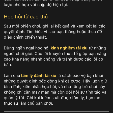
lược phù hợp với nhịp độ hiện tại.
Học hỏi từ cao thủ
Sau mỗi phiên chơi, ghi lại kết quả và xem xét lại các
quyết định. Tìm hiểu vì sao bạn thắng hoặc thua để
điều chỉnh chiến thuật.
Đừng ngần ngại học hỏi
kinh nghiệm tài xỉu
từ những
người chơi giỏi. Các lời khuyên thực tế giúp bạn nâng
cao khả năng nhanh chóng và tránh được các lỗi cơ
bản.
Làm chủ
tâm lý đánh tài xỉu
là cách bảo vệ bạn khỏi
những quyết định bốc đồng khi cá cược. Hãy luôn giữ
bình tĩnh, kiên nhẫn học hỏi, và nhớ rằng trò chơi này
không chỉ cần may mắn mà còn đòi hỏi sự tỉnh táo và
quản lý tốt. Chỉ khi kiểm soát được tâm lý, bạn mới
thực sự làm chủ bàn chơi.