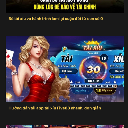
Bỏ tài xỉu và hành trình làm lại cuộc đời từ con số 0
Hướng dẫn tải app tài xỉu Five88 nhanh, đơn giản