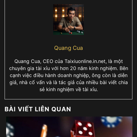
Quang Cua
Quang Cua, CEO của Taixiuonline.in.net, là một
chuyên gia tài xỉu với hơn 20 năm kinh nghiệm. Bên
cạnh việc điều hành doanh nghiệp, ông còn là diễn
giả, nhà cố vấn và là tác giả của nhiều bài viết chia
sẻ kinh nghiệm về tài xỉu.
BÀI VIẾT LIÊN QUAN