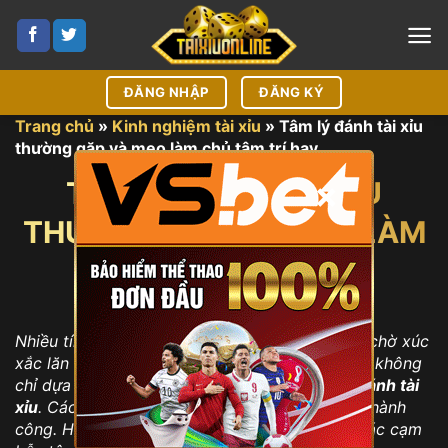
Bỏ
qua
nội
dung
ĐĂNG NHẬP
ĐĂNG KÝ
Trang chủ
»
Kinh nghiệm tài xỉu
»
Tâm lý đánh tài xỉu
thường gặp và mẹo làm chủ tâm trí hay
×
TÂM LÝ ĐÁNH TÀI XỈU
THƯỜNG GẶP VÀ MẸO LÀM
CHỦ TÂM TRÍ HAY
Nhiều tín đồ cá cược mê cảm giác hồi hộp khi chờ xúc
xắc lăn để nhận thưởng. Nhưng thực tế, Tài Xỉu không
chỉ dựa vào may mắn. Bí quyết nằm ở
tâm lý đánh tài
xỉu
. Cách bạn suy nghĩ ảnh hưởng rất lớn đến thành
công. Hôm nay,
taixiuonline.in.net
sẽ lật mở các cạm