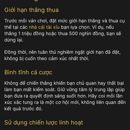
Giới hạn thắng thua
Trước mỗi ván chơi, đặt mức giới hạn thắng và thua cụ
thể tại các
nhà cái tài xỉu
bạn lựa chọn. Ví dụ, nếu
thắng 1 triệu đồng hoặc thua 500 nghìn đồng, bạn sẽ
dừng lại.
Đồng thời, nên tuân thủ nghiêm ngặt giới hạn đã đặt,
không bị cuốn theo cảm xúc nhất thời.
Bình tĩnh cá cược
Không để chiến thắng khiến bạn chủ quan hay thất bại
làm bạn mất kiểm soát. Giữ vững tâm lý trung lập giúp
bạn đưa ra quyết định sáng suốt hơn. Hãy coi mỗi lần
xúc xắc tung ra là một cơ hội mới, không liên quan đến
kết quả trước đó.
Sử dụng chiến lược linh hoạt