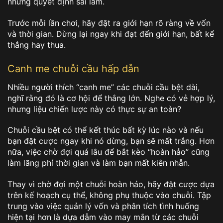
những quyết định sai lầm.
Trước mỗi lần chơi, hãy đặt ra giới hạn rõ ràng về vốn
và thời gian. Dừng lại ngay khi đạt đến giới hạn, bất kể
thắng hay thua.
Canh me chuỗi cầu hấp dẫn
Nhiều người thích “canh me” các chuỗi cầu bệt dài,
nghĩ rằng đó là cơ hội để thắng lớn. Nghe có vẻ hợp lý,
nhưng liệu chiến lược này có thực sự an toàn?
Chuỗi cầu bệt có thể kết thúc bất kỳ lúc nào và nếu
bạn đặt cược ngay khi nó dừng, bạn sẽ mất trắng. Hơn
nữa, việc chờ đợi quá lâu để bắt kèo “hoàn hảo” cũng
làm lãng phí thời gian và làm bạn mất kiên nhẫn.
Thay vì chờ đợi một chuỗi hoàn hảo, hãy đặt cược dựa
trên kế hoạch cụ thể, không phụ thuộc vào chuỗi. Tập
trung vào việc quản lý vốn và phân tích tình huống
hiện tại hơn là dựa dẫm vào may mắn từ các chuỗi