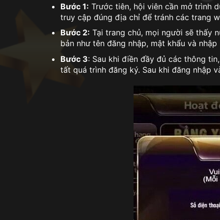
Bước 1:
Trước tiên, hội viên cần mở trình
truy cập đúng địa chỉ để tránh các trang 
Bước 2:
Tại trang chủ, mọi người sẽ thấy n
bản như tên đăng nhập, mật khẩu và nhập l
Bước 3
: Sau khi điền đầy đủ các thông tin
tất quá trình đăng ký. Sau khi đăng nhập 