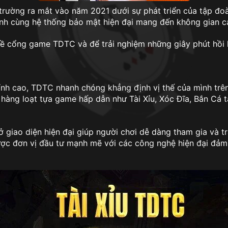
ị trường ra mắt vào năm 2021 dưới sự phát triển của tậ
hanh cùng hệ thống bảo mật hiện đại mang đến không gian 
về cổng game TDTC và để trải nghiệm những giây phút hồi h
 đỉnh cao, TDTC nhanh chóng khẳng định vị thế của mình trê
hàng loạt tựa game hấp dẫn như Tài Xỉu, Xóc Đĩa, Bắn Cá 
 giao diện hiện đại giúp người chơi dễ dàng tham gia và 
ợc đơn vị đầu tư mạnh mẽ với các công nghệ hiện đại đảm 