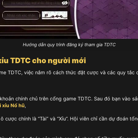
Hướng dẫn quy trình đăng ký tham gia TDTC
xỉu TDTC cho người mới
me TDTC, việc nắm rõ cách thức đặt cược và các quy tắc c
i khoản chính chủ trên cổng game TDTC. Sau đó bạn vào sản
i xỉu Nổ hũ
,
i ô cược chính là “Tài” và “Xỉu”. Hội viên chỉ cần dự đoán 