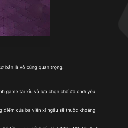
ơ bản là vô cùng quan trọng.
h game tài xỉu và lựa chọn chế độ chơi yêu
tổng điểm của ba viên xí ngầu sẽ thuộc khoảng