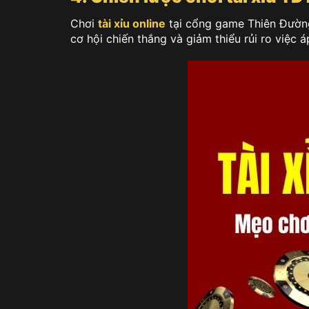
Chơi
tài xỉu online
tại cổng game Thiên Đường
cơ hội chiến thắng và giảm thiểu rủi ro việc á