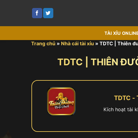
Bỏ
qua
nội
dung
TÀI XỈU ONLIN
Trang chủ
»
Nhà cái tài xỉu
»
TDTC | Thiên đư
TDTC | THIÊN ĐƯ
TDTC -
Kích hoạt tài