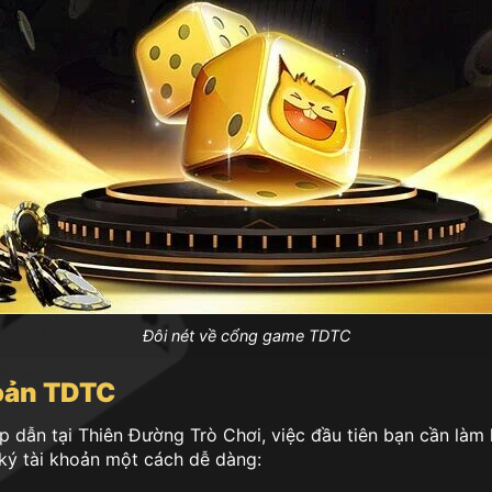
Đôi nét về cổng game TDTC
hoản TDTC
 dẫn tại Thiên Đường Trò Chơi, việc đầu tiên bạn cần làm l
 ký tài khoản một cách dễ dàng: