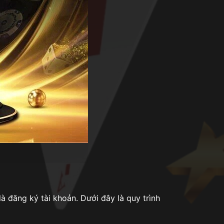
à đăng ký tài khoản. Dưới đây là quy trình