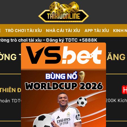
E
TRÒ CHƠI TÀI XỈU
NHÀ CÁI TÀI XỈU
APP TÀI XỈU
KINH 
ờng trò chơi tài xỉu – Đăng ký TDTC +5888K
×
ỜNG TRÒ CHƠI TÀI XỈU – ĐĂN
 THIÊN ĐƯỜNG TRÒ CHƠI
+200K Kích
 khoản TDTC nhận ngay 200.000 VNĐ