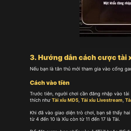
3. Hướng dẫn cách cược tài 
Nếu bạn là tân thủ mới tham gia vào cổng ga
Cách vào tiền
Trước tiên, người chơi cần đăng nhập vào tà
thích như
Tài xỉu MD5
,
Tài xỉu Livestream
,
Tà
Khi đã vào giao diện trò chơi, bạn sẽ thấy ha
từ 4 đến 10 là Xỉu còn từ 11 đến 17 là Tài.