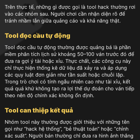
Trên thực tế, những gì được gọi là tool hack thường rơi
vào các nhóm sau. Người chơi cần nhận diện rõ để
tránh nhầm lẫn giữa quảng cáo và khả năng thật.
Tool đọc cầu tự động
Tool đọc cầu tự động thường được quảng bá là phần
mềm phân tích lịch sử khoảng 50–100 ván trước đó để
đưa ra gợi ý tài hoặc xỉu. Thực chất, các công cụ này
chỉ thực hiện thống kê dữ liệu đã xảy ra và áp dụng
các quy luật đơn giản như tần suất hoặc chuỗi lặp.
Trong trò chơi có tính ngẫu nhiên cao như tài xỉu, kết
quả quá khứ không tạo ra lợi thế dự đoán cho ván tiếp
theo nên độ chính xác không ổn định.
Tool can thiệp kết quả
Nhóm tool này thường được giới thiệu với những tên
gọi như “hack hệ thống”, “bẻ thuật toán” hoặc “chỉnh
xác suất”. Người bán thường chỉ đưa ra hình ảnh thắng