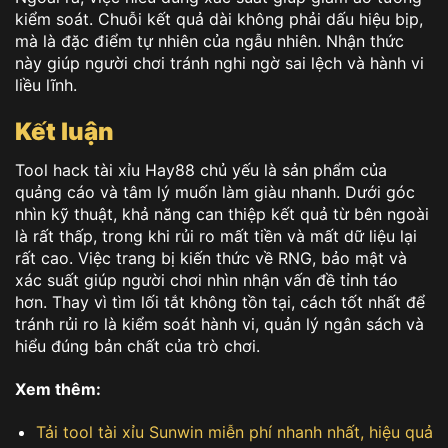
kiểm soát. Chuỗi kết quả dài không phải dấu hiệu bịp,
mà là đặc điểm tự nhiên của ngẫu nhiên. Nhận thức
này giúp người chơi tránh nghi ngờ sai lệch và hành vi
liều lĩnh.
Kết luận
Tool hack tài xỉu Hay88 chủ yếu là sản phẩm của
quảng cáo và tâm lý muốn làm giàu nhanh. Dưới góc
nhìn kỹ thuật, khả năng can thiệp kết quả từ bên ngoài
là rất thấp, trong khi rủi ro mất tiền và mất dữ liệu lại
rất cao. Việc trang bị kiến thức về RNG, bảo mật và
xác suất giúp người chơi nhìn nhận vấn đề tỉnh táo
hơn. Thay vì tìm lối tắt không tồn tại, cách tốt nhất để
tránh rủi ro là kiểm soát hành vi, quản lý ngân sách và
hiểu đúng bản chất của trò chơi.
Xem thêm:
Tải tool tài xỉu Sunwin miễn phí nhanh nhất, hiệu quả