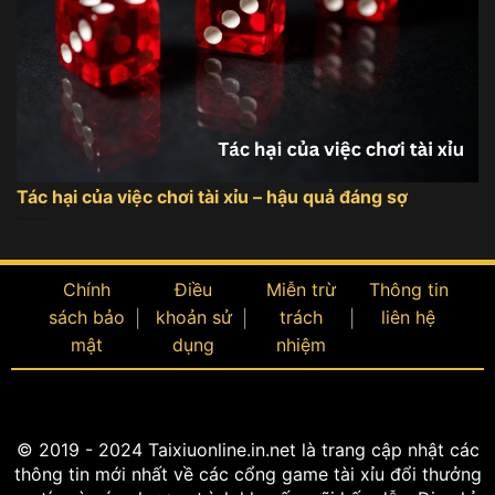
Tác hại của việc chơi tài xỉu – hậu quả đáng sợ
Chính
Điều
Miễn trừ
Thông tin
sách bảo
khoản sử
trách
liên hệ
mật
dụng
nhiệm
© 2019 - 2024 Taixiuonline.in.net là trang cập nhật các
thông tin mới nhất về các cổng game tài xỉu đổi thưởng