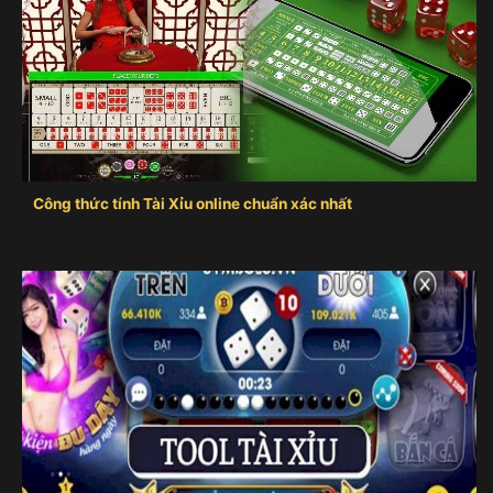
Công thức tính Tài Xỉu online chuẩn xác nhất