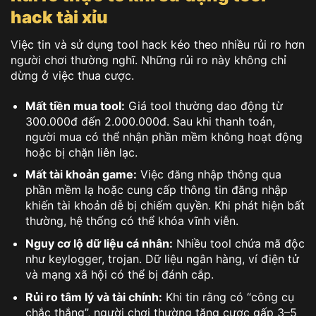
hack tài xỉu
Việc tin và sử dụng tool hack kéo theo nhiều rủi ro hơn
người chơi thường nghĩ. Những rủi ro này không chỉ
dừng ở việc thua cược.
Mất tiền mua tool:
Giá tool thường dao động từ
300.000đ đến 2.000.000đ. Sau khi thanh toán,
người mua có thể nhận phần mềm không hoạt động
hoặc bị chặn liên lạc.
Mất tài khoản game:
Việc đăng nhập thông qua
phần mềm lạ hoặc cung cấp thông tin đăng nhập
khiến tài khoản dễ bị chiếm quyền. Khi phát hiện bất
thường, hệ thống có thể khóa vĩnh viễn.
Nguy cơ lộ dữ liệu cá nhân:
Nhiều tool chứa mã độc
như keylogger, trojan. Dữ liệu ngân hàng, ví điện tử
và mạng xã hội có thể bị đánh cắp.
Rủi ro tâm lý và tài chính:
Khi tin rằng có “công cụ
chắc thắng”, người chơi thường tăng cược gấp 3–5