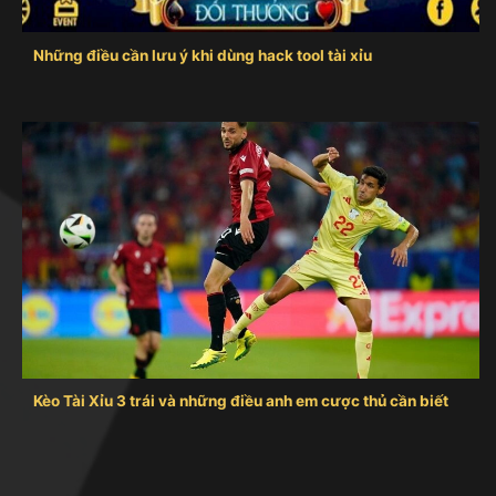
Những điều cần lưu ý khi dùng hack tool tài xỉu
Kèo Tài Xỉu 3 trái và những điều anh em cược thủ cần biết