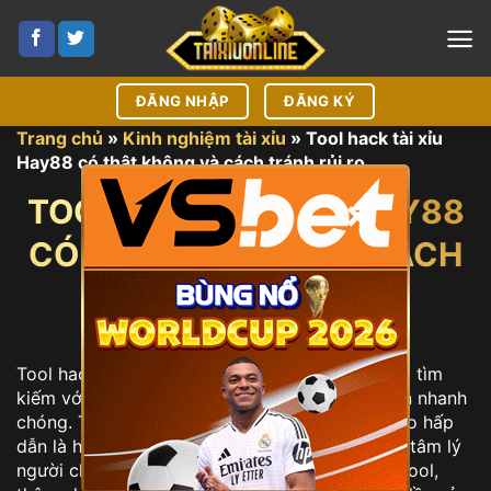
Bỏ
qua
nội
dung
ĐĂNG NHẬP
ĐĂNG KÝ
Trang chủ
»
Kinh nghiệm tài xỉu
»
Tool hack tài xỉu
Hay88 có thật không và cách tránh rủi ro
×
TOOL HACK TÀI XỈU HAY88
CÓ THẬT KHÔNG VÀ CÁCH
TRÁNH RỦI RO
Tool hack tài xỉu Hay88 đang được nhiều người tìm
kiếm với kỳ vọng nâng tỷ lệ thắng và gỡ lại vốn nhanh
chóng. Tuy nhiên, đằng sau những lời quảng cáo hấp
dẫn là hàng loạt rủi ro về tài chính, bảo mật và tâm lý
người chơi. Không ít trường hợp mất tiền mua tool,