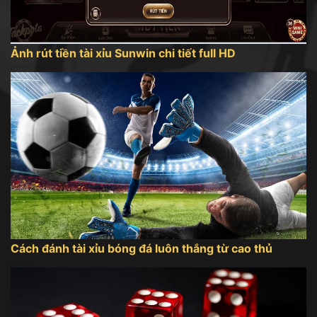
Ảnh rút tiền tài xỉu Sunwin chi tiết full HD
Cách đánh tài xỉu bóng đá luôn thắng từ cao thủ