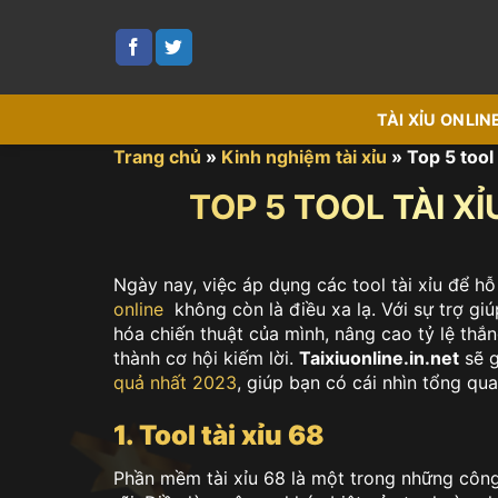
Bỏ
qua
nội
dung
TÀI XỈU ONLIN
Trang chủ
»
Kinh nghiệm tài xỉu
»
Top 5 tool
TOP 5 TOOL TÀI X
Ngày nay, việc áp dụng các
tool tài xỉu
để hỗ
online
không còn là điều xa lạ. Với sự trợ gi
hóa chiến thuật của mình, nâng cao tỷ lệ thắng
thành cơ hội kiếm lời.
Taixiuonline.in.net
sẽ g
quả nhất 2023
, giúp bạn có cái nhìn tổng qu
1. Tool tài xỉu 68
Phần mềm tài xỉu 68 là một trong những công