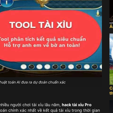
Ả
thuật toán AI đưa ra dự đoán chuẩn xác
C
t
hiều người chơi tài xỉu lâu năm,
hack tài xỉu Pro
án chính xác nhất về kết quả tài xỉu trong thời gian