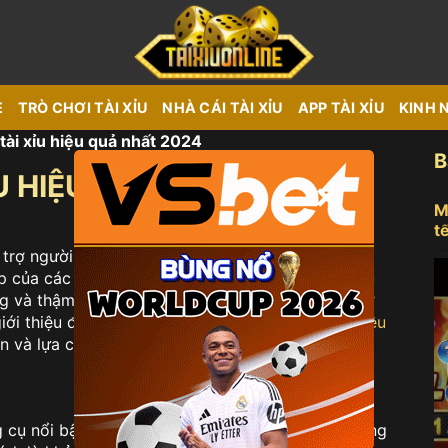
E
TRÒ CHƠI TÀI XỈU
NHÀ CÁI TÀI XỈU
APP TÀI XỈU
KINH 
 tài xỉu hiệu quả nhất 2024
B
ỈU HIỆU QUẢ NHẤT 2024
×
M
t
 trợ người chơi tăng khả năng chiến thắng
Tài Xỉu
úp của các công cụ này, nhiều người chơi đã tối ưu
 và thậm chí biến trò chơi may rủi như tài xỉu trở
iới thiệu đến bạn
top 5 phần mềm hack tài xỉu hiệu
an và lựa chọn công cụ phù hợp nhất.
 cụ nổi bật và được nhiều người chơi sử dụng rộng