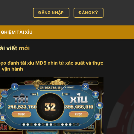
ĐĂNG NHẬP
ĐĂNG KÝ
NGHIỆM TÀI XỈU
ài viết mới
ẹo đánh tài xỉu MD5 nhìn từ xác suất và thực
ế vận hành