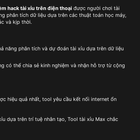
m hack tài xỉu trên điện thoại
được người chơi tài
ng phân tích dữ liệu dựa trên các thuật toán học máy,
 và kịp thời.
ả năng phân tích và dự đoán tài xỉu dựa trên dữ liệu
 có thể chia sẻ kinh nghiệm và nhận hỗ trợ từ cộng
ợc hiệu quả nhất, tool yêu cầu kết nối internet ổn
u dựa trên trí tuệ nhân tạo, Tool tài xỉu Max chắc