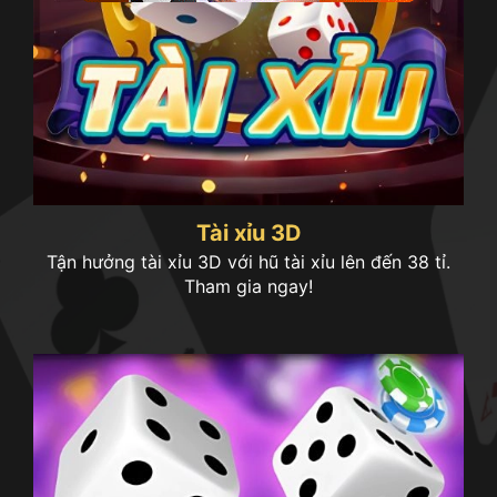
Tài xỉu 3D
Tận hưởng tài xỉu 3D với hũ tài xỉu lên đến 38 tỉ.
Tham gia ngay!