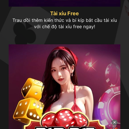
Tài xỉu Free
Trau dồi thêm kiến thức và bí kíp bắt cầu tài xỉu
với chế độ tài xỉu free ngay!
✕