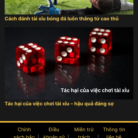
Cách đánh tài xỉu bóng đá luôn thắng từ cao thủ
Tác hại của việc chơi tài xỉu – hậu quả đáng sợ
Chính
Điều
Miễn trừ
Thông tin
sách bảo
khoản sử
trách
liên hệ