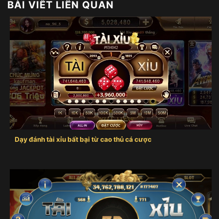
BÀI VIẾT LIÊN QUAN
Dạy đánh tài xỉu bất bại từ cao thủ cá cược