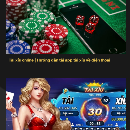
Tài xỉu online | Hướng dẫn tải app tài xỉu về điện thoại