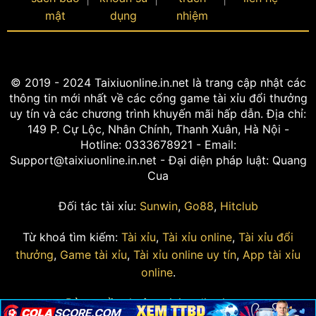
mật
dụng
nhiệm
© 2019 - 2024 Taixiuonline.in.net là trang cập nhật các
thông tin mới nhất về các cổng game tài xỉu đổi thưởng
uy tín và các chương trình khuyến mãi hấp dẫn. Địa chỉ:
149 P. Cự Lộc, Nhân Chính, Thanh Xuân, Hà Nội -
Hotline: 0333678921 - Email:
Support@taixiuonline.in.net
- Đại diện pháp luật: Quang
Cua
Đối tác tài xỉu:
Sunwin
,
Go88
,
Hitclub
Từ khoá tìm kiếm:
Tài xỉu
,
Tài xỉu online
,
Tài xỉu đổi
thưởng
,
Game tài xỉu
,
Tài xỉu online uy tín
,
App tài xỉu
online
.
Bản quyền thuộc taixiuonline.in.net