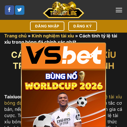
Bỏ
qua
nội
dung
ĐĂNG NHẬP
ĐĂNG KÝ
Trang chủ
»
Kinh nghiệm tài xỉu
»
Cách tính tỷ lệ tài
xỉu trong bóng đá chính xác nhất
×
CÁCH TÍNH TỶ LỆ TÀI XỈU
TRONG BÓNG ĐÁ CHÍNH
XÁC NHẤT
Taixiuonline.in.net
sẽ hướng dẫn
cách tính tỷ lệ tài xỉu
bóng đá
, giúp người chơi nắm vững các nguyên tắc cơ
bản, nếu muốn tăng cơ hội chiến thắng khi tham gia cá
cược. Từ tỷ lệ tài xỉu 2.5, đến cách nhận diện tỷ lệ tài
xỉu bóng đá chính xác, bài viết sẽ mang lại kiến thức