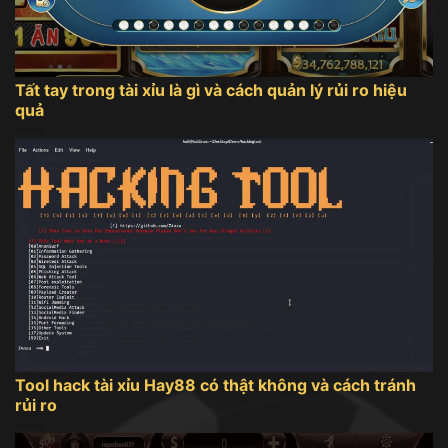
Tất tay trong tài xỉu là gì và cách quản lý rủi ro hiệu
quả
Tool hack tài xỉu Hay88 có thật không và cách tránh
rủi ro