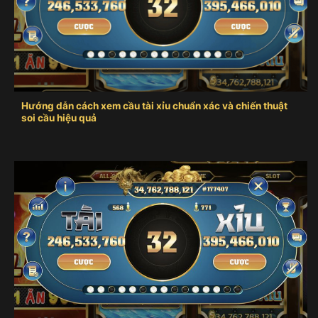
Hướng dẫn cách xem cầu tài xỉu chuẩn xác và chiến thuật
soi cầu hiệu quả