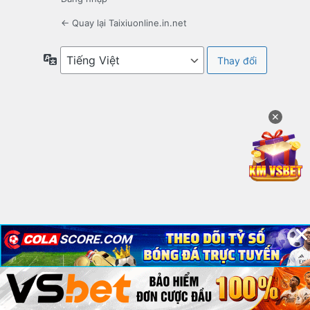
← Quay lại Taixiuonline.in.net
Ngôn
ngữ
✕
×
×
×