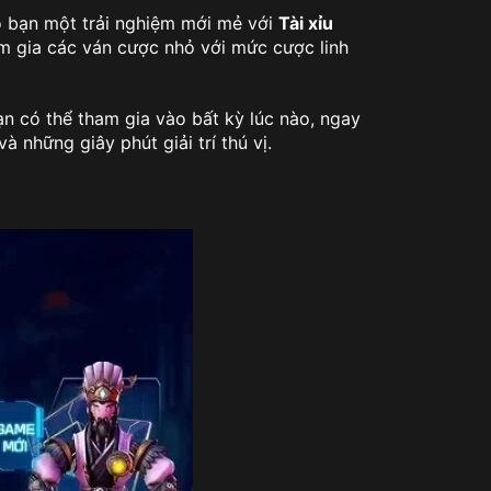
 bạn một trải nghiệm mới mẻ với
Tài xỉu
ham gia các ván cược nhỏ với mức cược linh
n có thể tham gia vào bất kỳ lúc nào, ngay
à những giây phút giải trí thú vị.