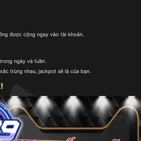
ởng được cộng ngay vào tài khoản.
rong ngày và tuần.
ắc trùng nhau, jackpot sẽ là của bạn.
K!