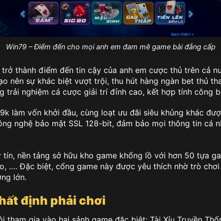
Win79 – Điểm đến cho mọi anh em đam mê game bài đẳng cấp
rở thành điểm đến tin cậy của anh em cược thủ trên cả nư
tạo nên sự khác biệt vượt trội, thu hút hàng ngàn bet thủ 
 trải nghiệm cá cược giải trí đỉnh cao, kết hợp tính công 
9k làm vốn khởi đầu, cùng loạt ưu đãi siêu khủng khác đượ
ông nghệ bảo mật SSL 128-bit, đảm bảo mọi thông tin cá n
tín, nền tảng sở hữu kho game khổng lồ với hơn 50 tựa game
ko, …. Đặc biệt, cổng game này được yêu thích nhờ trò chơi
ởng lớn.
hất định phải chơi
hội tham gia vào hai sảnh game đặc biệt: Tài Xỉu Truyền Th