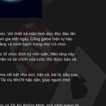
ớc. Với thiết kế màn hình dọc độc đáo lần
tham gia mỗi ngày. Cổng game hiện tự hào
bằng và minh bạch trong mọi trò chơi.
c tổ chức định kỳ mỗi tuần. Nền tảng này
hân và tài chính của cược thủ được bảo vệ
 nổi bật như slot, bắn cá, bài lá, bầu cua,
 Tài xỉu Win79 hấp dẫn, giúp người chơi
ống và Tài Xỉu Khổng Minh, mỗi sảnh mang lại