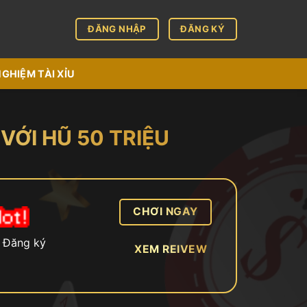
ĐĂNG NHẬP
ĐĂNG KÝ
NGHIỆM TÀI XỈU
VỚI HŨ 50 TRIỆU
CHƠI NGAY
 Đăng ký
XEM REIVEW