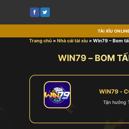
Bỏ
qua
nội
dung
TÀI XỈU ONLIN
Trang chủ
»
Nhà cái tài xỉu
»
Win79 – Bom tấn
WIN79 – BOM TẤ
WIN79 - 
Tận hưởng 