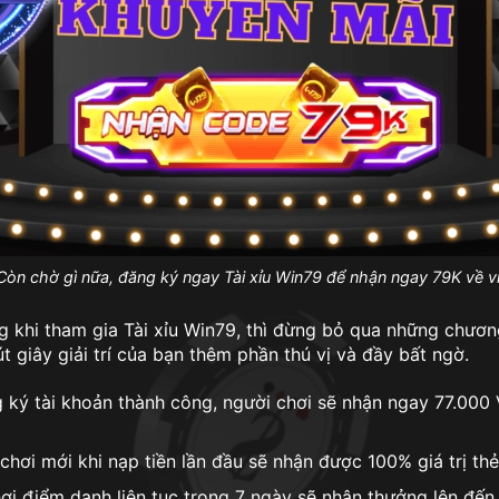
Còn chờ gì nữa, đăng ký ngay Tài xỉu Win79 để nhận ngay 79K về ví
 khi tham gia Tài xỉu Win79, thì đừng bỏ qua những chươn
giây giải trí của bạn thêm phần thú vị và đầy bất ngờ.
 ký tài khoản thành công, người chơi sẽ nhận ngay 77.000
 chơi mới khi nạp tiền lần đầu sẽ nhận được 100% giá trị thẻ
i điểm danh liên tục trong 7 ngày sẽ nhận thưởng lên đế