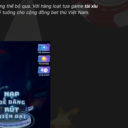
ng thể bỏ qua. Với hàng loạt tựa game
tài xỉu
lý tưởng cho cộng đồng bet thủ Việt Nam.