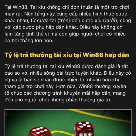
Tại Win88, Tài xỉu không chỉ đơn thuần là một trò chơi
may rủi. Nền tảng này cung cấp nhiều hình thức cược
khác nhau, từ cược tài (trên) đến cược xỉu (dưới), cùng
với các cược phụ hấp dẫn khác. Điều này không chỉ
làm tăng tính thú vị mà còn giúp người chơi có nhiều
cơ hội thắng lớn hơn.
Tỷ lệ trả thưởng tài xỉu tại Win88 hấp dẫn
Tỷ lệ trả thưởng tại tài xỉu Win88 được đánh giá là rất
cao so với nhiều sòng bài trực tuyến khác. Điều này có
nghĩa là bạn sẽ nhận được nhiều lợi nhuận hơn khi
tham gia trò chơi này. Hơn nữa, Win88 thường xuyên
tổ chức các chương trình khuyến mãi hấp dẫn, mang
đến cho người chơi những phần thưởng giá trị.