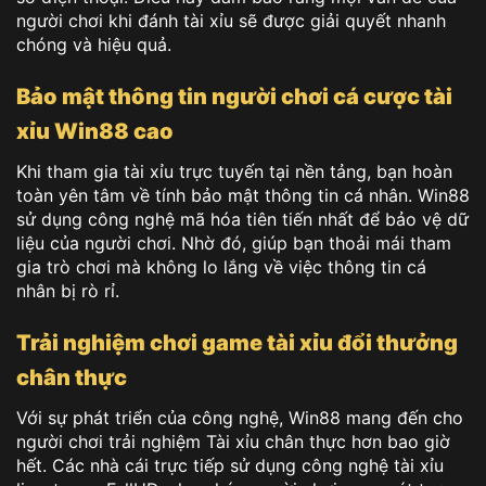
người chơi khi đánh tài xỉu sẽ được giải quyết nhanh
chóng và hiệu quả.
Bảo mật thông tin người chơi cá cược tài
xỉu Win88 cao
Khi tham gia tài xỉu trực tuyến tại nền tảng, bạn hoàn
toàn yên tâm về tính bảo mật thông tin cá nhân. Win88
sử dụng công nghệ mã hóa tiên tiến nhất để bảo vệ dữ
liệu của người chơi. Nhờ đó, giúp bạn thoải mái tham
gia trò chơi mà không lo lắng về việc thông tin cá
nhân bị rò rỉ.
Trải nghiệm chơi game tài xỉu đổi thưởng
chân thực
Với sự phát triển của công nghệ, Win88 mang đến cho
người chơi trải nghiệm Tài xỉu chân thực hơn bao giờ
hết. Các nhà cái trực tiếp sử dụng công nghệ tài xỉu