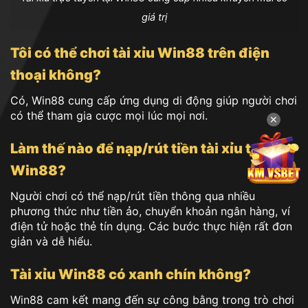
giá trị
Tôi có thể chơi tài xỉu Win88 trên điện
thoại không?
Có, Win88 cung cấp ứng dụng di động giúp người chơi
có thể tham gia cược mọi lúc mọi nơi.
✕
Làm thế nào để nạp/rút tiền tài xỉu tại
Win88?
Người chơi có thể nạp/rút tiền thông qua nhiều
phương thức như tiền ảo, chuyển khoản ngân hàng, ví
điện tử hoặc thẻ tín dụng. Các bước thực hiện rất đơn
giản và dễ hiểu.
Tài xỉu Win88 có xanh chín không?
Win88 cam kết mang đến sự công bằng trong trò chơi