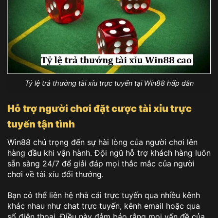
Tỷ lệ trả thưởng tài xỉu trực tuyến tại Win88 hấp dẫn
Hỗ trợ người chơi đặt cược tài xỉu trực
tuyến tận tình
Win88 chú trọng đến sự hài lòng của người chơi lên
hàng đầu khi vận hành. Đội ngũ hỗ trợ khách hàng luôn
sẵn sàng 24/7 để giải đáp mọi thắc mắc của người
chơi về tài xỉu đổi thưởng.
Bạn có thể liên hệ nhà cái trực tuyến qua nhiều kênh
khác nhau như chat trực tuyến, kênh email hoặc qua
số điện thoại. Điều này đảm bảo rằng mọi vấn đề của