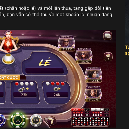
 (chẵn hoặc lẻ) và mỗi lần thua, tăng gấp đôi tiền
án, bạn vẫn có thể thu về một khoản lợi nhuận đáng
T
s