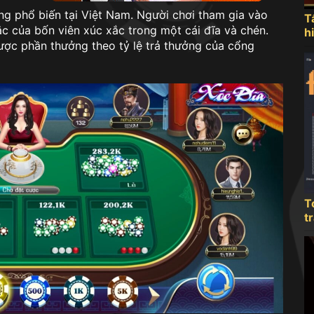
ùng phổ biến tại Việt Nam. Người chơi tham gia vào
T
ắc của bốn viên xúc xắc trong một cái đĩa và chén.
h
ược phần thưởng theo tỷ lệ trả thưởng của cổng
T
t