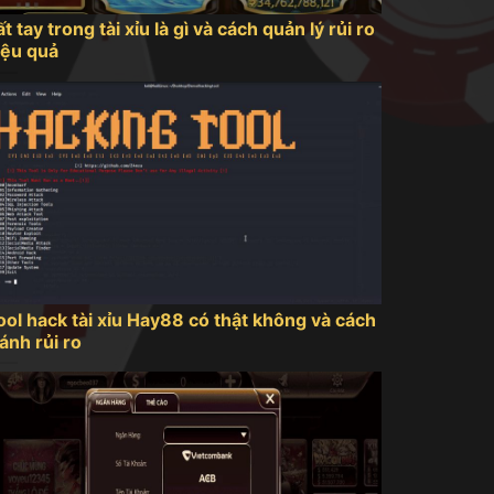
ất tay trong tài xỉu là gì và cách quản lý rủi ro
iệu quả
ool hack tài xỉu Hay88 có thật không và cách
ránh rủi ro