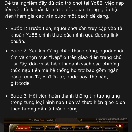
Để trải nghiệm đầy đủ các trò chơi tại Yo88, việc nạp
tiền vào tài khoản là một bước quan trọng giúp hội
viên tham gia các ván cược một cách dễ dàng.
Bước 1: Trước tiên, người chơi cần truy cập vào tài
khoản Yo88 chính thức của mình qua đường link
chuẩn.
Bước 2: Sau khi đăng nhập thành công, người chơi
tìm và chọn mục “Nạp” ở trên giao diện trang chủ.
Tại đây, đơn vị sẽ hiển thị danh sách các phương
thức nạp tiền mà hệ thống hỗ trợ bao gồm ngân
hàng, coin 12, ví điện tử, code pay, thẻ cào,
giftcode.
Bước 3: Hội viên hoàn thành thông tin tương ứng
trong từng loại hình nạp tiền và thực hiện giao dịch
theo hướng dẫn là thành công.