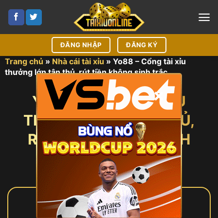
Bỏ
qua
nội
dung
ĐĂNG NHẬP
ĐĂNG KÝ
Trang chủ
»
Nhà cái tài xỉu
»
Yo88 – Cổng tài xỉu
thưởng lớn tân thủ, rút tiền không sinh trắc
×
YO88 – CỔNG TÀI XỈU
THƯỞNG LỚN TÂN THỦ,
RÚT TIỀN KHÔNG SINH
TRẮC