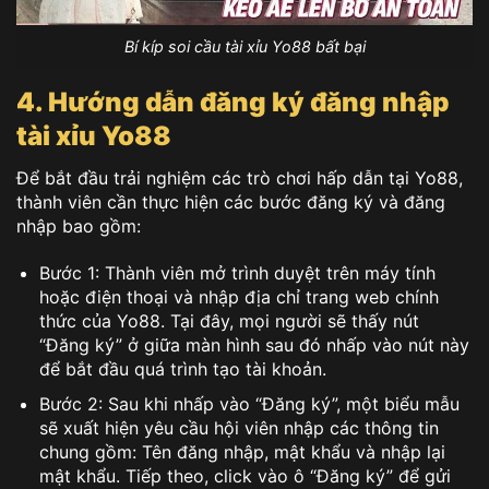
Bí kíp soi cầu tài xỉu Yo88 bất bại
4. Hướng dẫn đăng ký đăng nhập
tài xỉu Yo88
Để bắt đầu trải nghiệm các trò chơi hấp dẫn tại Yo88,
thành viên cần thực hiện các bước đăng ký và đăng
nhập bao gồm:
Bước 1: Thành viên mở trình duyệt trên máy tính
hoặc điện thoại và nhập địa chỉ trang web chính
thức của Yo88. Tại đây, mọi người sẽ thấy nút
“Đăng ký” ở giữa màn hình sau đó nhấp vào nút này
để bắt đầu quá trình tạo tài khoản.
Bước 2: Sau khi nhấp vào “Đăng ký”, một biểu mẫu
sẽ xuất hiện yêu cầu hội viên nhập các thông tin
chung gồm: Tên đăng nhập, mật khẩu và nhập lại
mật khẩu. Tiếp theo, click vào ô “Đăng ký” để gửi