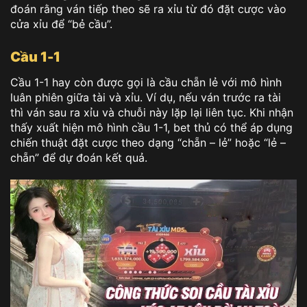
đoán rằng ván tiếp theo sẽ ra xỉu từ đó đặt cược vào
cửa xỉu để “bẻ cầu”.
Cầu 1-1
Cầu 1-1 hay còn được gọi là cầu chẵn lẻ với mô hình
luân phiên giữa tài và xỉu. Ví dụ, nếu ván trước ra tài
thì ván sau ra xỉu và chuỗi này lặp lại liên tục. Khi nhận
thấy xuất hiện mô hình cầu 1-1, bet thủ có thể áp dụng
chiến thuật đặt cược theo dạng “chẵn – lẻ” hoặc “lẻ –
chẵn” để dự đoán kết quả.