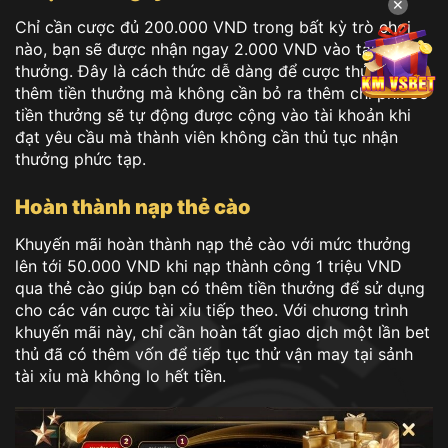
✕
Chỉ cần cược đủ 200.000 VND trong bất kỳ trò chơi
nào, bạn sẽ được nhận ngay 2.000 VND vào tài khoản
thưởng. Đây là cách thức dễ dàng để cược thủ tích lũy
thêm tiền thưởng mà không cần bỏ ra thêm chi phí. Số
tiền thưởng sẽ tự động được cộng vào tài khoản khi
đạt yêu cầu mà thành viên không cần thủ tục nhận
thưởng phức tạp.
Hoàn thành nạp thẻ cào
Khuyến mãi hoàn thành nạp thẻ cào với mức thưởng
lên tới 50.000 VND khi nạp thành công 1 triệu VND
qua thẻ cào giúp bạn có thêm tiền thưởng để sử dụng
cho các ván cược tài xỉu tiếp theo. Với chương trình
khuyến mãi này, chỉ cần hoàn tất giao dịch một lần bet
thủ đã có thêm vốn để tiếp tục thử vận may tại sảnh
tài xỉu mà không lo hết tiền.