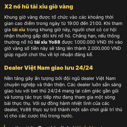
X2 nổ hũ tài xỉu giờ vàng
Khung giờ vàng được tổ chức vào các khoảng thời
gian cao điểm trong ngày từ 19:00 đến 21:00. Khi tham
gia
tài xỉu
trong khung giờ này, người chơi có cơ hội
nhận thưởng gấp đôi khi nổ hũ. Chẳng hạn, nếu thông
thường nổ hũ
tài xỉu Yo88
được 1.000.000 VND thì vào
giờ vàng số tiền này sẽ tăng lên thành 2.000.000 VND
giúp người chơi thu về lợi nhuận đáng kể.
Dealer Việt Nam giao lưu 24/24
Nền tảng gây ấn tượng bởi đội ngũ dealer Việt Nam
chuyên nghiệp và thân thiện. Các dealer luôn sẵn sàng
giao lưu với bet thủ 24/24 mang lại cảm giác gần gũi
và tương tác trực tiếp như đang tham gia một sòng
bài thực thụ. Với sự đồng hành nhiệt tình của các
dealer, Yo88 thực sự trở thành một sân chơi giải trí thú
vị cho các cược thủ trong nước.