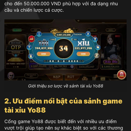
cho đến 50.000.000 VND phù hợp với đa dạng nhu
cầu và chiến lược cá cược.
Giới thiệu sơ lược về sảnh tài xỉu Yo88
2. Ưu điểm nổi bật của sảnh game
tài xỉu Yo88
Cổng game Yo88 được biết đến với nhiều ưu điểm
vượt trội giúp tạo nên sự khác biệt so với các thương