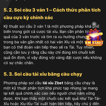
5. 2. Soi cầu 3 ván 1 – Cách thức phân tích
cầu cực kỳ chính xác
✕
Kỹ thuật soi cầu 3 ván 1 là một phương pháp khá phổ
biến trong giới cá cược tài xỉu. Bạn cần phân tích kết
quả của 3 ván trước và tìm ra xu hướng chung. Nếu
trong ba ván gần nhất có hai ván Xỉu và một ván Tài,
bạn có thể đoán ván tiếp theo sẽ ra Tài. Tuy nhiên,
cũng cần lưu ý rằng cầu này chỉ đúng khi chuỗi kết
quả ổn định, vì vậy đừng vội vàng đặt cược nếu không
có sự chắc chắn.
5. 3. Soi cầu tài xỉu bằng cầu chạy
Phương pháp soi cầu
tài xỉu Zbet
bằng cầu chạy là
một kỹ thuật phân tích khá phức tạp nhưng lại mang
lại kết quả chính xác cao nếu người chơi nắm vững
được. Khi bạn thấy một chuỗi các kết quả như Tài-Tài-
Xỉu hoặc Xỉu-Xỉu-Tài xuất hiện liên tiếp, hãy chú ý đến