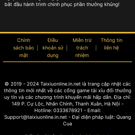
bắt đầu hành trình chinh phục phần thưởng khủng!
Chính
Điều
Miễn trừ
Thông tin
sách bảo
khoản sử
trách
liên hệ
mật
dụng
nhiệm
© 2019 - 2024 Taixiuonline.in.net là trang cập nhật các
thông tin mới nhất về các cổng game tài xỉu đổi thưởng
uy tín và các chương trình khuyến mãi hấp dẫn. Địa chỉ:
149 P. Cự Lộc, Nhân Chính, Thanh Xuân, Hà Nội -
Hotline: 0333678921 - Email:
Support@taixiuonline.in.net
- Đại diện pháp luật: Quang
Cua