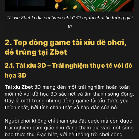
Tài xỉu Zbet là địa chỉ “xanh chín” để người chơi tin tưởng giải
trí
2. Top dòng game tài xỉu dễ chơi,
dễ trúng tại Zbet
2.1. Tài xỉu 3D – Trải nghiệm thực tế với đồ
họa 3D
Tài xỉu Zbet
3D mang đến một trải nghiệm hoàn toàn
mới mẻ với đồ họa 3D sắc nét và âm thanh sống động.
Đây là một trong những dòng game tài xỉu được yêu
thích nhất, bởi tính chân thật và hấp dẫn của nó.
Người chơi không chỉ tham gia đặt cược mà còn được
trải nghiệm cảm giác như đang tham gia vào một sòng
bạc thực thụ. Đặc biệt, với hệ thống trò chơi công