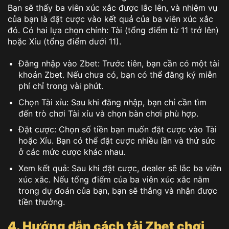
Bạn sẽ thấy ba viên xúc xắc được lắc lên, và nhiệm vụ
của bạn là đặt cược vào kết quả của ba viên xúc xắc
đó. Có hai lựa chọn chính: Tài (tổng điểm từ 11 trở lên)
hoặc Xỉu (tổng điểm dưới 11).
Đăng nhập vào Zbet: Trước tiên, bạn cần có một tài
khoản Zbet. Nếu chưa có, bạn có thể đăng ký miễn
phí chỉ trong vài phút.
Chọn Tài xỉu: Sau khi đăng nhập, bạn chỉ cần tìm
đến trò chơi Tài xỉu và chọn bàn chơi phù hợp.
Đặt cược: Chọn số tiền bạn muốn đặt cược vào Tài
hoặc Xỉu. Bạn có thể đặt cược nhiều lần và thử sức
ở các mức cược khác nhau.
Xem kết quả: Sau khi đặt cược, dealer sẽ lắc ba viên
xúc xắc. Nếu tổng điểm của ba viên xúc xắc nằm
trong dự đoán của bạn, bạn sẽ thắng và nhận được
tiền thưởng.
4. Hướng dẫn cách tải Zbet chơi